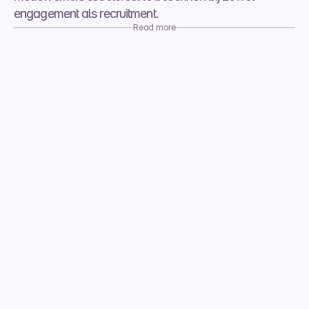
engagement als recruitment.
Read more
Joinuz kiest voor Cruit om het 
referralprogramma te professionaliseren 
en op te schalen