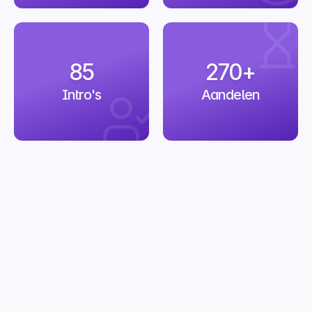
85
270+
Intro's
Aandelen
Bianca Eder
Global Head of Talent Acquisition CoE