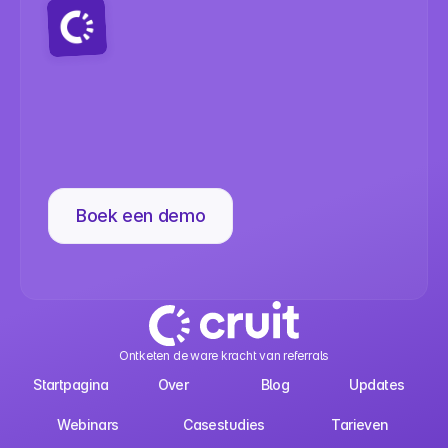
Klaar
om
je
doorverwijzingservarin
te
verbeteren?
Boek een demo
Ontketen de ware kracht van referrals
Startpagina
Over
Blog
Updates
Webinars
Casestudies
Tarieven