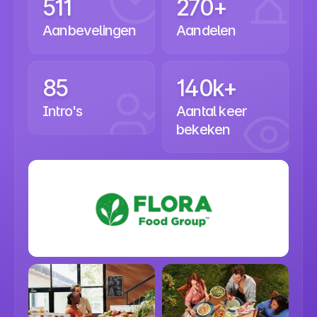
511
270+
Aanbevelingen
Aandelen
85
140k+
Intro's
Aantal keer 
bekeken