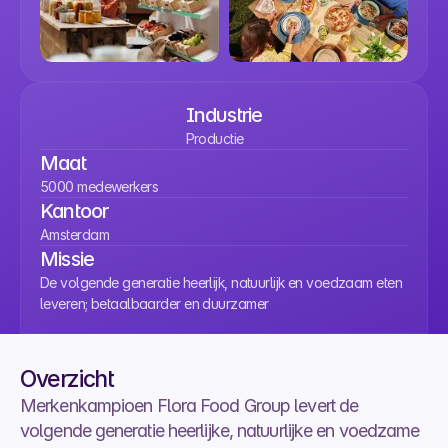
Industrie
Productie
Maat
5000 medewerkers
Kantoor
Amsterdam
Missie
De volgende generatie heerlijk, natuurlijk en voedzaam eten 
leveren; betaalbaarder en duurzamer
Overzicht
Merkenkampioen Flora Food Group levert de 
volgende generatie heerlijke, natuurlijke en voedzame 