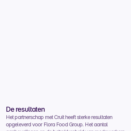
Hoe ben je bij Flora 
terechtgekomen? Kun je daar iets 
meer over vertellen?
Cruit
Eigenlijk zijn we toevallig met 
elkaar in gesprek geraakt toen ik 
vertelde dat ik een carrièreswitch 
wilde maken. Hij vertelde me toen 
dat jullie mensen zochten. Op dat 
moment heb ik bij Flora 
gesolliciteerd.
Flora Food Group medewerker
De resultaten
Het partnerschap met Cruit heeft sterke resultaten 
opgeleverd voor Flora Food Group. Het aantal 