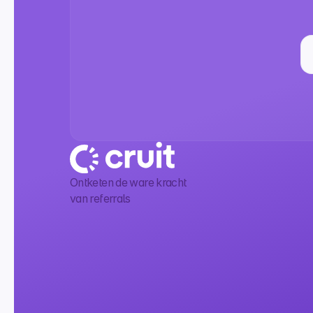
Ontketen de ware kracht
van referrals