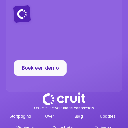
Klaar
om
je
doorverwijzingservarin
te
verbeteren?
Boek een demo
Ontketen de ware kracht van referrals
Startpagina
Over
Blog
Updates
Webinars
Casestudies
Tarieven